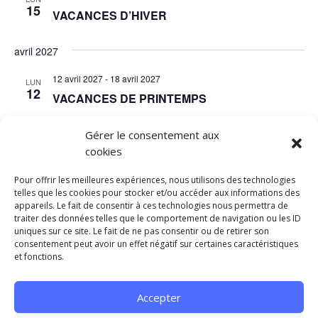
15
VACANCES D’HIVER
avril 2027
12 avril 2027
-
18 avril 2027
LUN
12
VACANCES DE PRINTEMPS
Gérer le consentement aux
cookies
Évènements
Aujourd’hui
suivants
Évènements
précédents
Pour offrir les meilleures expériences, nous utilisons des technologies
telles que les cookies pour stocker et/ou accéder aux informations des
appareils. Le fait de consentir à ces technologies nous permettra de
S’abonner au calendrier
traiter des données telles que le comportement de navigation ou les ID
uniques sur ce site. Le fait de ne pas consentir ou de retirer son
consentement peut avoir un effet négatif sur certaines caractéristiques
et fonctions.
Accepter