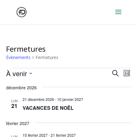
Fermetures
Évènements
Fermetures
Évènements
Recher
Nav
À venir
Recherche
Liste
de
et
Sélectionnez
vu
naviga
décembre 2026
une
Év
de
date.
21 décembre 2026
-
10 janvier 2027
LUN
vues
21
VACANCES DE NOËL
Évène
février 2027
15 février 2027
-
21 février 2027
LUN