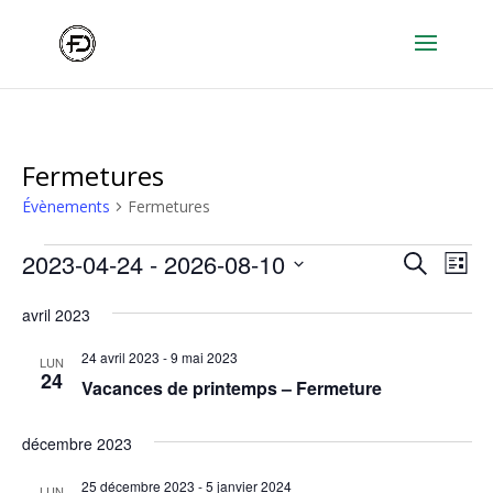
Fermetures
Évènements
Fermetures
Évènements
Recher
Nav
2023-04-24
 - 
2026-08-10
Recherche
Liste
de
et
Sélectionnez
vu
naviga
avril 2023
une
Év
de
date.
24 avril 2023
-
9 mai 2023
LUN
vues
24
Vacances de printemps – Fermeture
Évène
décembre 2023
25 décembre 2023
-
5 janvier 2024
LUN