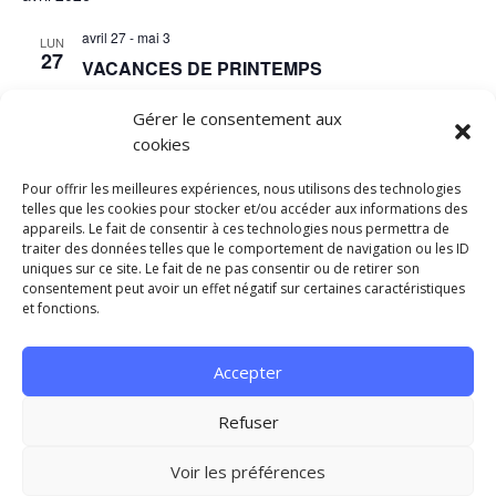
avril 27
-
mai 3
LUN
27
VACANCES DE PRINTEMPS
Gérer le consentement aux
cookies
Évènements
Évènements
précédents
Aujourd’hui
suivants
Pour offrir les meilleures expériences, nous utilisons des technologies
telles que les cookies pour stocker et/ou accéder aux informations des
appareils. Le fait de consentir à ces technologies nous permettra de
S’abonner au calendrier
traiter des données telles que le comportement de navigation ou les ID
uniques sur ce site. Le fait de ne pas consentir ou de retirer son
consentement peut avoir un effet négatif sur certaines caractéristiques
et fonctions.
Accepter
Mentions légales et Politique de Confidentialité
Refuser
Conditions générales
Contact
Voir les préférences
Copyright ©2025 Fred'Danses | Une création de Norev