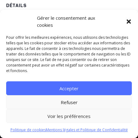
DÉTAILS
Début :
Gérer le consentement aux
15 février 2027
cookies
Fin :
Pour offrir les meilleures expériences, nous utilisons des technologies
21 février 2027
telles que les cookies pour stocker et/ou accéder aux informations des
appareils. Le fait de consentir à ces technologies nous permettra de
Catégorie d’Évènement:
traiter des données telles que le comportement de navigation ou les ID
Fermetures
uniques sur ce site. Le fait de ne pas consentir ou de retirer son
consentement peut avoir un effet négatif sur certaines caractéristiques
et fonctions.
VACANCES DE NOËL
VACANCES DE PRINTEMPS
Accepter
Mentions légales et Politique de Confidentialité
Refuser
Conditions générales
Contact
Voir les préférences
Copyright ©2025 Fred'Danses | Une création de Norev
Communication
Politique de cookies
Mentions légales et Politique de Confidentialité