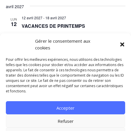
avril 2027
12 avril 2027
-
18 avril 2027
LUN
12
VACANCES DE PRINTEMPS
Gérer le consentement aux
cookies
Évènements
Aujourd’hui
suivants
Évènements
précédents
Pour offrir les meilleures expériences, nous utilisons des technologies
telles que les cookies pour stocker et/ou accéder aux informations des
appareils. Le fait de consentir à ces technologies nous permettra de
S’abonner au calendrier
traiter des données telles que le comportement de navigation ou les ID
uniques sur ce site. Le fait de ne pas consentir ou de retirer son
consentement peut avoir un effet négatif sur certaines caractéristiques
et fonctions.
Accepter
Mentions légales et Politique de Confidentialité
Refuser
Conditions générales
Contact