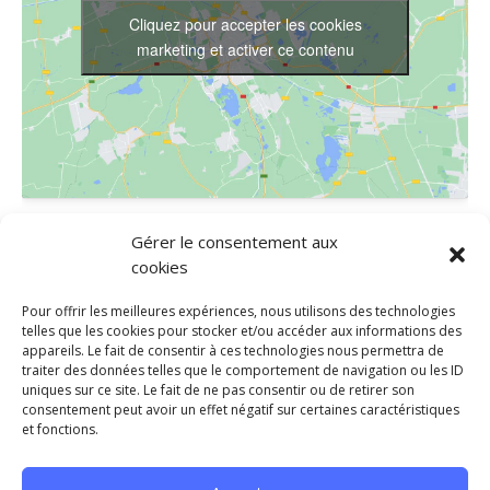
Cliquez pour accepter les cookies
marketing et activer ce contenu
LIEU
Gérer le consentement aux
cookies
FRED DANSES
650 RUE THEOPHRASTE RENAUDOT
Pour offrir les meilleures expériences, nous utilisons des technologies
SAINT JEAN DE VEDAS
,
34430
France
+ Google Map
telles que les cookies pour stocker et/ou accéder aux informations des
appareils. Le fait de consentir à ces technologies nous permettra de
Téléphone
traiter des données telles que le comportement de navigation ou les ID
0467471836
uniques sur ce site. Le fait de ne pas consentir ou de retirer son
consentement peut avoir un effet négatif sur certaines caractéristiques
et fonctions.
ESTI’DANSES – 24 JUIN
Forum des associations 2026