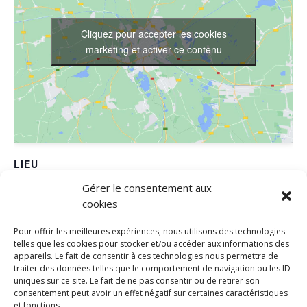
Cliquez pour accepter les cookies
marketing et activer ce contenu
LIEU
Gérer le consentement aux
FRED DANSES
cookies
650 RUE THEOPHRASTE RENAUDOT
SAINT JEAN DE VEDAS
,
34430
France
+ Google Map
Pour offrir les meilleures expériences, nous utilisons des technologies
Téléphone
telles que les cookies pour stocker et/ou accéder aux informations des
appareils. Le fait de consentir à ces technologies nous permettra de
0467471836
traiter des données telles que le comportement de navigation ou les ID
uniques sur ce site. Le fait de ne pas consentir ou de retirer son
consentement peut avoir un effet négatif sur certaines caractéristiques
Soirée Caritative – Des étoiles dans la mer
ESTI’DANSES – 17 JUIN
et fonctions.