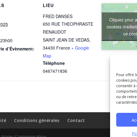
LS
LIEU
FRED DANSES
Cliquez pour a
650 RUE THEOPHRASTE
2025
cookies marketi
RENAUDOT
ce con
SAINT JEAN DE VEDAS
,
 23h00
34430
France
+ Google
rie d’Évènement:
Map
Téléphone
0467471836
Pour offrir 
cookies pou
consentir à
comportement
ou de retire
caractéristi
Ac
ité
Conditions générales
Contact
Po
de Norev Communication