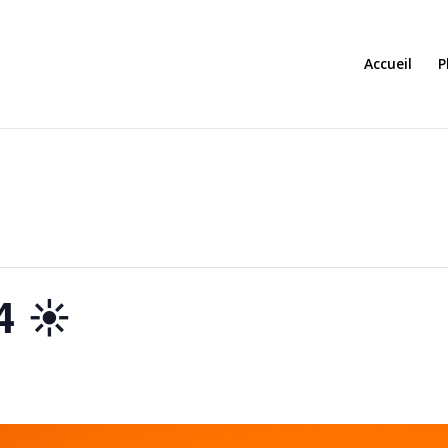
Accueil
P
4 ☀️