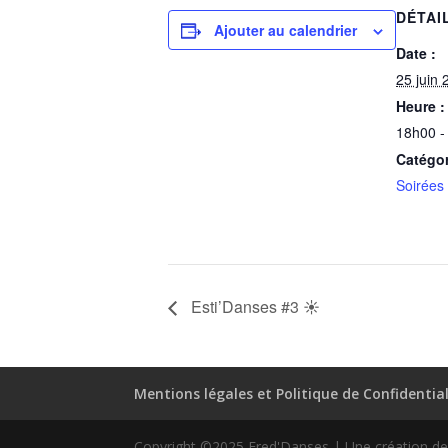
DÉTAI
Ajouter au calendrier
Date :
25 juin 
Heure :
18h00 -
Catégo
Soirées
Esti’Danses #3 ☀️
Mentions légales et Politique de Confidential
Copyright ©2025 Fred'Danses | Une création 