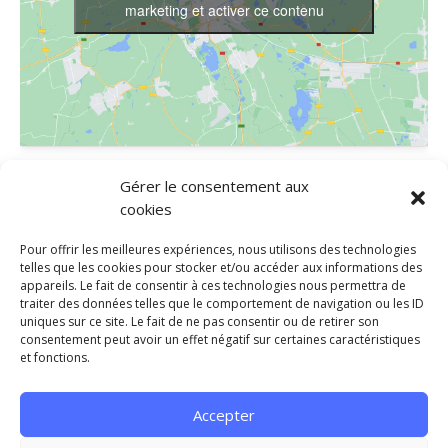
marketing et activer ce contenu
LIEU
Gérer le consentement aux
cookies
FRED DANSES
650 RUE THEOPHRASTE RENAUDOT
Pour offrir les meilleures expériences, nous utilisons des technologies
SAINT JEAN DE VEDAS
,
34430
France
+ Google Map
telles que les cookies pour stocker et/ou accéder aux informations des
appareils. Le fait de consentir à ces technologies nous permettra de
Téléphone
traiter des données telles que le comportement de navigation ou les ID
0467471836
uniques sur ce site. Le fait de ne pas consentir ou de retirer son
consentement peut avoir un effet négatif sur certaines caractéristiques
et fonctions.
STAGE DE BOOGIE
Stage de Boogie #2
Accepter