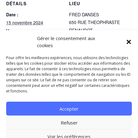
DÉTAILS
LIEU
Date :
FRED DANSES
650 RUE THEOPHRASTE
15 novembre 2024
RENAUDOT
Heure :
Gérer le consentement aux
SAINT JEAN DE VEDAS
,
18h45 - 23h45
cookies
34430
France
+ Google
Catégories d’Évènement:
Map
Soirées
,
Stages
Pour offrir les meilleures expériences, nous utilisons des technologies
Téléphone
telles que les cookies pour stocker et/ou accéder aux informations des
appareils. Le fait de consentir à ces technologies nous permettra de
0467471836
traiter des données telles que le comportement de navigation ou les ID
uniques sur ce site. Le fait de ne pas consentir ou de retirer son
consentement peut avoir un effet négatif sur certaines caractéristiques
Stage et Soirée – West Coast
Stage et Soirée – West Coast
et fonctions.
Swing #2💃🏻
Swing #3💃🏻
Accepter
Mentions légales et Politique de Confidentialité
Refuser
Conditions générales
Contact
Voir les préférences