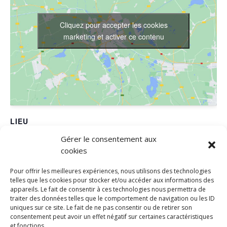
Cliquez pour accepter les cookies
marketing et activer ce contenu
LIEU
Gérer le consentement aux
FRED DANSES
cookies
650 RUE THEOPHRASTE RENAUDOT
SAINT JEAN DE VEDAS
,
34430
France
+ Google Map
Pour offrir les meilleures expériences, nous utilisons des technologies
Téléphone
telles que les cookies pour stocker et/ou accéder aux informations des
appareils. Le fait de consentir à ces technologies nous permettra de
0467471836
traiter des données telles que le comportement de navigation ou les ID
uniques sur ce site. Le fait de ne pas consentir ou de retirer son
consentement peut avoir un effet négatif sur certaines caractéristiques
VACANCES D’HIVER –
VACANCES DE NOËL –
et fonctions.