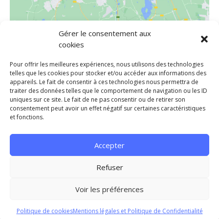
Gérer le consentement aux
LIEU
cookies
HOTEL INDALO PARK
Pour offrir les meilleures expériences, nous utilisons des technologies
Avenida del Mar 19
telles que les cookies pour stocker et/ou accéder aux informations des
appareils. Le fait de consentir à ces technologies nous permettra de
SANTA SUSANNA
,
08398
Espagne
+ Google Map
traiter des données telles que le comportement de navigation ou les ID
uniques sur ce site. Le fait de ne pas consentir ou de retirer son
consentement peut avoir un effet négatif sur certaines caractéristiques
Foire aux Associations – Centre Rock
Vacances de printemps –
et fonctions.
Fermeture
Compagnie
Accepter
Mentions légales et Politique de Confidentialité
Refuser
Conditions générales
Contact
Voir les préférences
Copyright ©2025 Fred'Danses | Une création de Norev
Communication
Politique de cookies
Mentions légales et Politique de Confidentialité