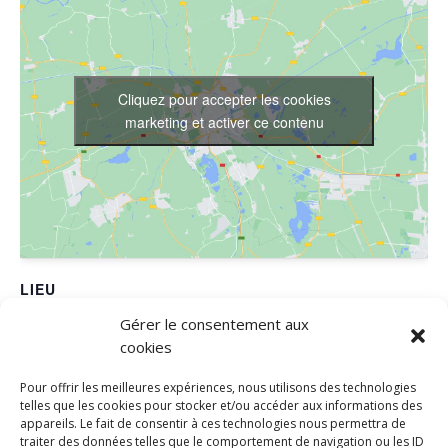
Cliquez pour accepter les cookies
marketing et activer ce contenu
LIEU
Gérer le consentement aux
FRED DANSES
cookies
650 RUE THEOPHRASTE RENAUDOT
SAINT JEAN DE VEDAS
,
34430
France
Pour offrir les meilleures expériences, nous utilisons des technologies
Téléphone
telles que les cookies pour stocker et/ou accéder aux informations des
appareils. Le fait de consentir à ces technologies nous permettra de
0467471836
traiter des données telles que le comportement de navigation ou les ID